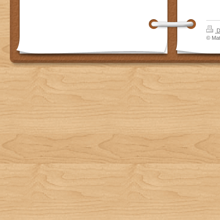
D
© Mat