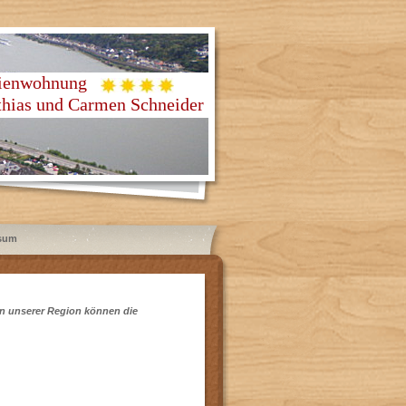
rienwohnung
und Carmen Schneider
sum
in unserer Region können die