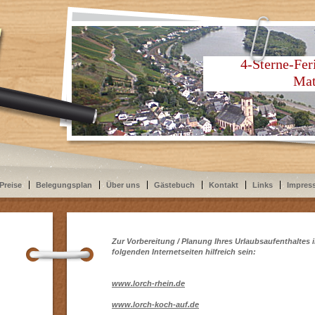
4-Sterne-Fe
Mathias 
Preise
Belegungsplan
Über uns
Gästebuch
Kontakt
Links
Impres
Zur Vorbereitung / Planung Ihres Urlaubsaufenthaltes 
folgenden Internetseiten hilfreich sein:
www.lorch-rhein.de
www.lorch-koch-auf.de