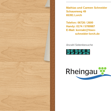
Mathias und Carmen Schneider
Schauerweg 49
65391 Lorch
Telefon: 06726 / 2600
Handy: 0174 / 5789987
E-Mail:
kontakt@fewo
-
schneider-lorch.de
Anzahl Seitenbesuche